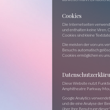
Cookies
Die Internetseiten verwend
und enthalten keine Viren. 
Cookies sind kleine Textdat
Die meisten der von uns ve
Besuchs automatisch gelösch
Cookies ermöglichen es un
Datenschutzerkläru
Diese Website nutzt Funktio
Amphitheatre Parkway Moun
Google Analytics verwendet
und die eine Analyse der B
über Ihre Benutzung dieser