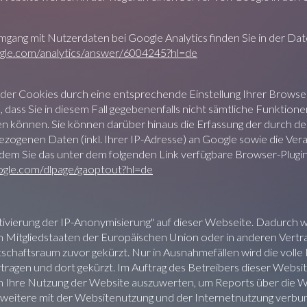
ang mit Nutzerdaten bei Google Analytics finden Sie in der Da
ogle.com/analytics/answer/6004245?hl=de
 der Cookies durch eine entsprechende Einstellung Ihrer Browse
, dass Sie in diesem Fall gegebenenfalls nicht sämtliche Funktion
en können. Sie können darüber hinaus die Erfassung der durch d
zogenen Daten (inkl. Ihrer IP-Adresse) an Google sowie die Ver
ndem Sie das unter dem folgenden Link verfügbare Browser-Plugi
oogle.com/dlpage/gaoptout?hl=de
tivierung der IP-Anonymisierung" auf dieser Webseite. Dadurch w
n Mitgliedstaaten der Europäischen Union oder in anderen Ver
chaftsraum zuvor gekürzt. Nur in Ausnahmefällen wird die volle
ragen und dort gekürzt. Im Auftrag des Betreibers dieser Websi
 Ihre Nutzung der Website auszuwerten, um Reports über die W
weitere mit der Websitenutzung und der Internetnutzung verbu