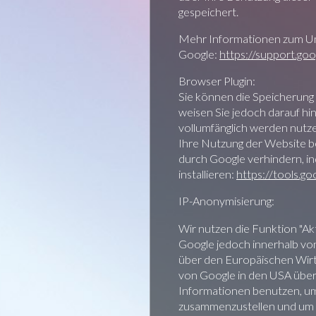
gespeichert.
Mehr Informationen zum Umg
Google:
https://support.go
Browser Plugin:
Sie können die Speicherung
weisen Sie jedoch darauf hin
vollumfänglich werden nutz
Ihre Nutzung der Website be
durch Google verhindern, i
installieren:
https://tools.g
IP-Anonymisierung:
Wir nutzen die Funktion "Ak
Google jedoch innerhalb vo
über den Europäischen Wirts
von Google in den USA übert
Informationen benutzen, um
zusammenzustellen und um 