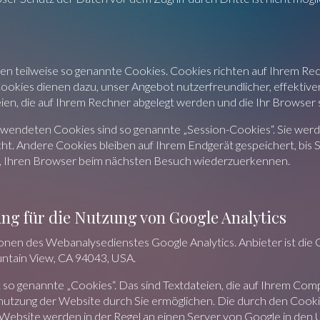
en teilweise so genannte Cookies. Cookies richten auf Ihrem Re
Cookies dienen dazu, unser Angebot nutzerfreundlicher, effektive
eien, die auf Ihrem Rechner abgelegt werden und die Ihr Browser 
rwendeten Cookies sind so genannte „Session-Cookies“. Sie wer
t. Andere Cookies bleiben auf Ihrem Endgerät gespeichert, bis S
s, Ihren Browser beim nächsten Besuch wiederzuerkennen.
ng für die Nutzung von Google Analytics
nen des Webanalysedienstes Google Analytics. Anbieter ist die G
tain View, CA 94043, USA.
 so genannte „Cookies“. Das sind Textdateien, die auf Ihrem Co
enutzung der Website durch Sie ermöglichen. Die durch den Cook
 Website werden in der Regel an einen Server von Google in den