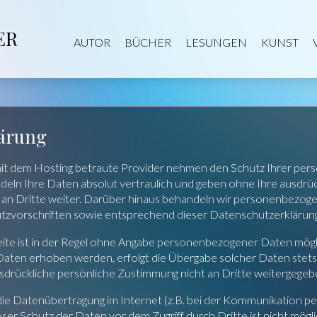
ER
AUTOR
BÜCHER
LESUNGEN
KUNST
lärung
it dem Hosting betraute Provider nehmen den Schutz Ihrer per
deln Ihre Daten absolut vertraulich und geben ohne Ihre ausdrü
n Dritte weiter. Darüber hinaus behandeln wir personenbezo
tzvorschriften sowie entsprechend dieser Datenschutzerklärung
te ist in der Regel ohne Angabe personenbezogener Daten mögli
en erhoben werden, erfolgt die Übergabe solcher Daten stets auf
drückliche persönliche Zustimmung nicht an Dritte weitergegeb
 die Datenübertragung im Internet (z.B. bei der Kommunikation pe
ser Schutz der Daten vor dem Zugriff durch Dritte ist nicht mögli