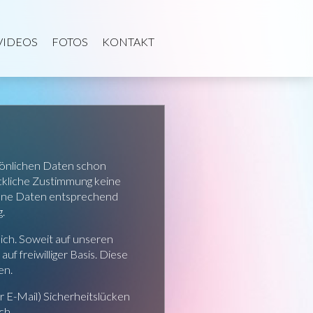
VIDEOS
FOTOS
KONTAKT
sönlichen Daten schon
ckliche Zustimmung keine
gene Daten entsprechend
.
ch. Soweit auf unseren
 freiwilliger Basis. Diese
en.
r E-Mail) Sicherheitslücken
ch.