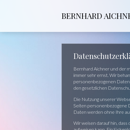
BERNHARD AICHN
Datenschutzerk
Bernhard Aichner und der m
immer sehr ernst. Wir behan
personenbezogenen Daten a
den gesetzlichen Datenschu
Die Nutzung unserer Websei
Seiten personenbezogene Dat
Daten werden ohne Ihre aus
Wir weisen darauf hin, dass
aufweisen kann. Ein lückenlo