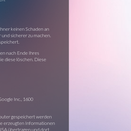
chner keinen Schaden an
r und sicherer zu machen.
speichert.
den nach Ende Ihres
ie diese löschen. Diese
oogle Inc., 1600
mputer gespeichert werden
ie erzeugten Informationen
 USA übertragen und dort